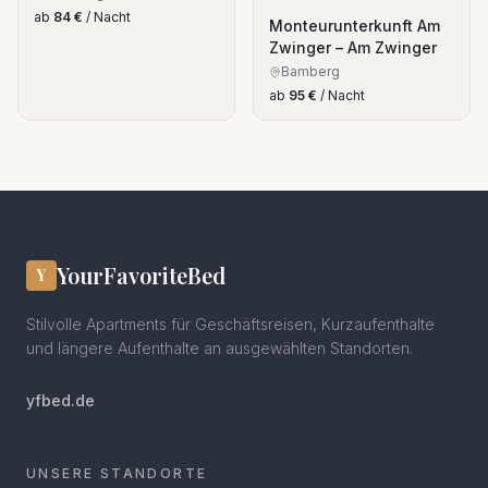
ab
84
€
/ Nacht
Monteurunterkunft Am
Zwinger – Am Zwinger
Bamberg
ab
95
€
/ Nacht
YourFavoriteBed
Y
Stilvolle Apartments für Geschäftsreisen, Kurzaufenthalte
und längere Aufenthalte an ausgewählten Standorten.
yfbed.de
UNSERE STANDORTE