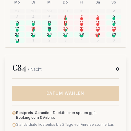
Mo
Di
Mi
Do
Fr
Sa
So
27
28
29
30
31
1
2
3
4
5
6
7
8
9
10
11
12
13
14
15
16
17
18
19
20
21
22
23
24
25
26
27
28
29
30
31
1
2
3
4
5
6
€
84
0
/ Nacht
DATUM WÄHLEN
Bestpreis-Garantie
–
Direktbucher sparen ggü.
Booking.com & Airbnb.
Standardrate kostenlos bis 2 Tage vor Anreise stornierbar.