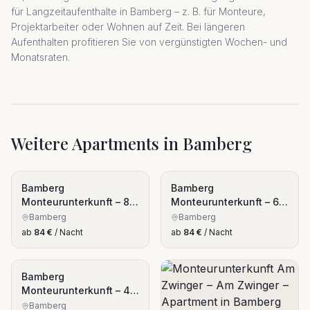
für Langzeitaufenthalte in Bamberg – z. B. für Monteure,
Projektarbeiter oder Wohnen auf Zeit. Bei längeren
Aufenthalten profitieren Sie von vergünstigten Wochen- und
Monatsraten.
Weitere Apartments in Bamberg
Bamberg
Bamberg
Monteurunterkunft – 8
Monteurunterkunft – 6
Bett Whg
Bett Whg
Bamberg
Bamberg
ab
84
€
/ Nacht
ab
84
€
/ Nacht
Bamberg
Monteurunterkunft – 4
Bett Whg
Bamberg