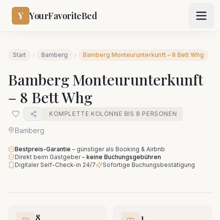
Y
YourFavoriteBed
Start
Bamberg
Bamberg Monteurunterkunft – 8 Bett Whg
Bamberg Monteurunterkunft
– 8 Bett Whg
KOMPLETTE KOLONNE BIS 8 PERSONEN
Bamberg
Bestpreis-Garantie
–
günstiger als Booking & Airbnb
Direkt beim Gastgeber
–
keine Buchungsgebühren
Digitaler Self-Check-in 24/7
Sofortige Buchungsbestätigung
8
1