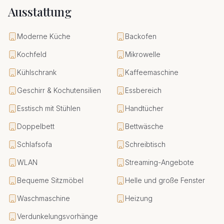
Ausstattung
Moderne Küche
Backofen
Kochfeld
Mikrowelle
Kühlschrank
Kaffeemaschine
Geschirr & Kochutensilien
Essbereich
Esstisch mit Stühlen
Handtücher
Doppelbett
Bettwäsche
Schlafsofa
Schreibtisch
WLAN
Streaming-Angebote
Bequeme Sitzmöbel
Helle und große Fenster
Waschmaschine
Heizung
Verdunkelungsvorhänge