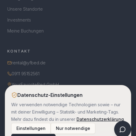
Unsere Standorte
Investments
Meine Buchungen
KONTAKT
rental@yfbed.de
0911 95152561
YourFavoriteBed GmbH
Goldweiherstraße 59
Datenschutz-Einstellungen
90480 Nürnberg
Wir verwenden notwendige Technologien sowie – nur
mit deiner Einwilligung – Statistik- und Marketing-Tags.
Mehr dazu findest du in unserer
Datenschutzerklärung
.
Einstellungen
Nur notwendige
© 2026 YourFavoriteBed GmbH. Alle Rechte vorbehalten.
Impressum
Datenschutz
AGB