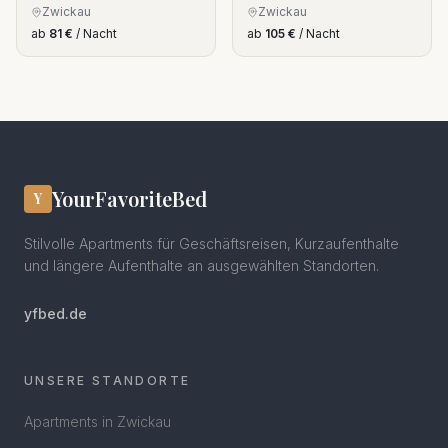
4
6
Zwickau
Zwickau
ab
81
€
/ Nacht
ab
105
€
/ Nacht
YourFavoriteBed
Y
Stilvolle Apartments für Geschäftsreisen, Kurzaufenthalte
und längere Aufenthalte an ausgewählten Standorten.
yfbed.de
UNSERE STANDORTE
Apartments in
Zwickau