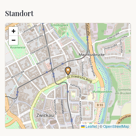
Standort
+
−
Leaflet
|
©
OpenStreetMap