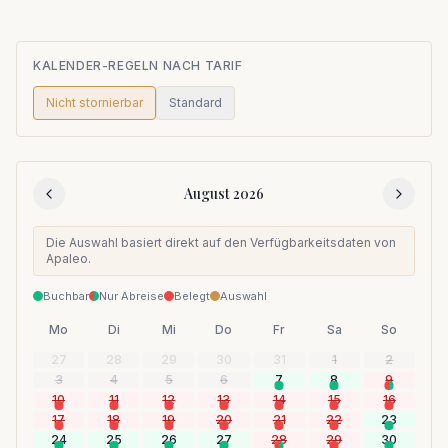
KALENDER-REGELN NACH TARIF
Nicht stornierbar
Standard
August 2026
Die Auswahl basiert direkt auf den Verfügbarkeitsdaten von
Apaleo.
Buchbar
Nur Abreise
Belegt
Auswahl
Mo
Di
Mi
Do
Fr
Sa
So
27
28
29
30
31
1
2
3
4
5
6
7
8
9
10
11
12
13
14
15
16
17
18
19
20
21
22
23
24
25
26
27
28
29
30