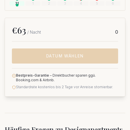
31
1
2
3
4
5
6
€
63
0
/ Nacht
DATUM WÄHLEN
Bestpreis-Garantie
–
Direktbucher sparen ggü.
Booking.com & Airbnb.
Standardrate kostenlos bis 2 Tage vor Anreise stornierbar.
Häufige Fragen zu
Designapartments