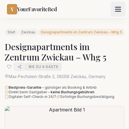
Y
YourFavoriteBed
Start
Zwickau
Designapartments im Zentrum Zwickau – Whg 5
Designapartments im
Zentrum Zwickau – Whg 5
BIS ZU 4 GÄSTE
Max-Pechstein-Straße 2, 08056 Zwickau, Germany
Bestpreis-Garantie
–
günstiger als Booking & Airbnb
Direkt beim Gastgeber
–
keine Buchungsgebühren
Digitaler Self-Check-in 24/7
Sofortige Buchungsbestätigung