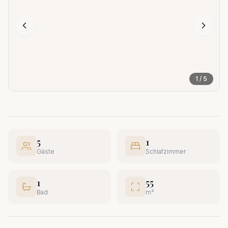
1
/
5
5
1
Gäste
Schlafzimmer
1
55
Bad
m²