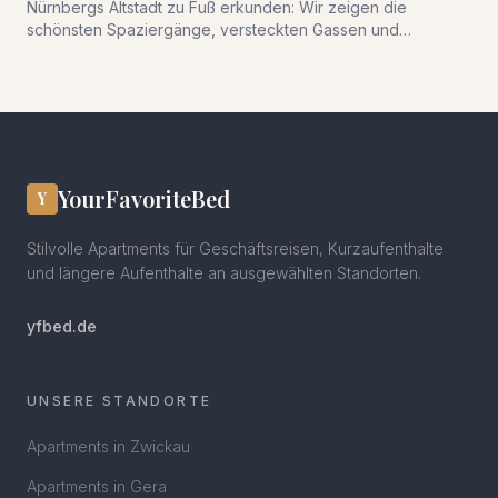
Nürnbergs Altstadt zu Fuß erkunden: Wir zeigen die
schönsten Spaziergänge, versteckten Gassen und
saisonalen Highlights für Ihren Besuch.
YourFavoriteBed
Y
Stilvolle Apartments für Geschäftsreisen, Kurzaufenthalte
und längere Aufenthalte an ausgewählten Standorten.
yfbed.de
UNSERE STANDORTE
Apartments in
Zwickau
Apartments in
Gera